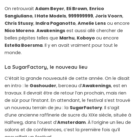
On retrouvait
Adam Beyer
,
Eli Brown
,
Enrico
Sangiuliano
,
I Hate Models
,
999999999
,
Joris Voorn
,
Chris Stussy
,
Indira Paganotto
,
Amelie Lens
ou encore
Nico Moreno
.
Awakenings
est aussi allé chercher de
belles pépites telles que
Marhu
,
Koboyo
ou encore
Estella Boersma
. Il y en avait vraiment pour tout le
monde.
La SugarFactory, le nouveau lieu
C’était la grande nouveauté de cette année. On le disait
en intro : le
Gashouder
, berceau d’
Awakenings
, est en
travaux. Il devrait être de retour l’an prochain, mais rien
de sûr pour l’instant. En attendant, le festival s’est trouvé
un nouveau terrain de jeu : la
SugarFactory
. Il s’agit
d’une ancienne raffinerie de sucre du XIXe siècle, située à
Halfweg, dans l’ouest d’
Amsterdam
. À l’origine un lieu de
salons et de conférences, c’est la première fois qu’il