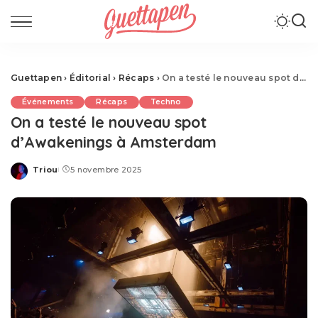
Guettapen
›
Éditorial
›
Récaps
›
On a testé le nouveau spot d’Awakenings à Amsterdam
Événements
Récaps
Techno
On a testé le nouveau spot
d’Awakenings à Amsterdam
Triou
5 novembre 2025
Posted
by