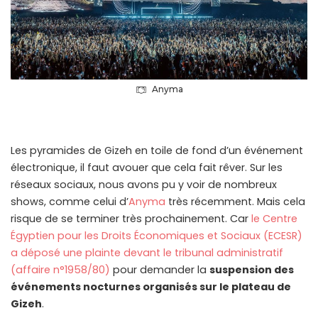
Anyma
Les pyramides de Gizeh en toile de fond d’un événement
électronique, il faut avouer que cela fait rêver. Sur les
réseaux sociaux, nous avons pu y voir de nombreux
shows, comme celui d’
Anyma
très récemment. Mais cela
risque de se terminer très prochainement. Car
le Centre
Égyptien pour les Droits Économiques et Sociaux (ECESR)
a déposé une plainte devant le tribunal administratif
(affaire n°1958/80)
pour demander la
suspension des
événements nocturnes organisés sur le plateau de
Gizeh
.