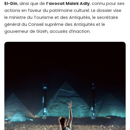
El-Din
, ainsi que de
l’avocat Malek Adly
, connu pour ses
actions en faveur du patrimoine culturel. Le dossier vise
le ministre du Tourisme et des Antiquités, le secrétaire
général du Conseil suprême des Antiquités et le
gouverneur de Gizeh, accusés d’inaction.