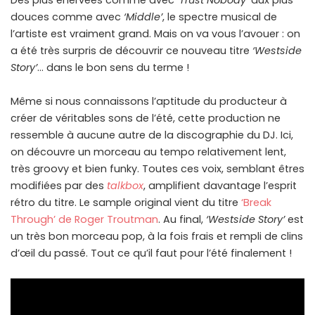
Des plus énervées comme avec
‘Trust Nobody’
aux plus
douces comme avec
‘Middle’
, le spectre musical de
l’artiste est vraiment grand. Mais on va vous l’avouer : on
a été très surpris de découvrir ce nouveau titre
‘Westside
Story’
… dans le bon sens du terme !
Même si nous connaissons l’aptitude du producteur à
créer de véritables sons de l’été, cette production ne
ressemble à aucune autre de la discographie du DJ. Ici,
on découvre un morceau au tempo relativement lent,
très groovy et bien funky. Toutes ces voix, semblant êtres
modifiées par des
talkbox
, amplifient davantage l’esprit
rétro du titre. Le sample original vient du titre
‘Break
Through’ de Roger Troutman
. Au final,
‘Westside Story’
est
un très bon morceau pop, à la fois frais et rempli de clins
d’œil du passé. Tout ce qu’il faut pour l’été finalement !