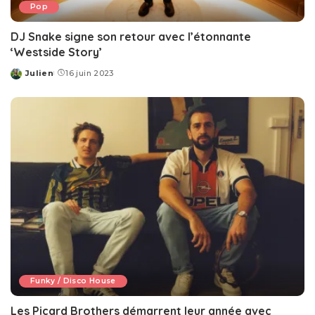
Pop
DJ Snake signe son retour avec l’étonnante
‘Westside Story’
Julien
16 juin 2023
Posted
by
Funky / Disco House
Les Picard Brothers démarrent leur année avec