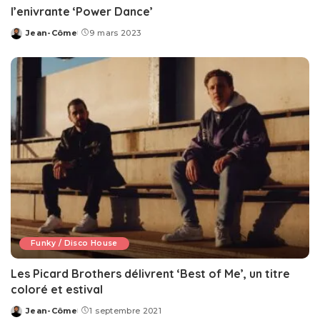
l’enivrante ‘Power Dance’
Jean-Côme
9 mars 2023
Posted
by
Funky / Disco House
Les Picard Brothers délivrent ‘Best of Me’, un titre
coloré et estival
Jean-Côme
1 septembre 2021
Posted