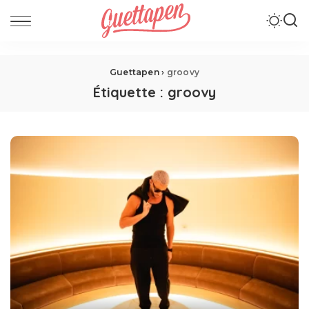
Guettapen
›
groovy
Étiquette :
groovy