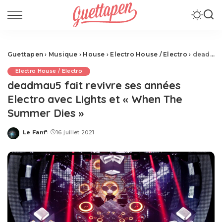
Guettapen
›
Musique
›
House
›
Electro House / Electro
›
deadmau5 fait revivre ses années Electro avec Lights et « When The Summer Dies »
Electro House / Electro
deadmau5 fait revivre ses années
Electro avec Lights et « When The
Summer Dies »
Le Fanf'
16 juillet 2021
Posted
by