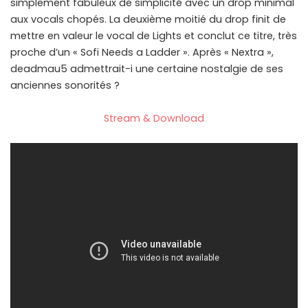
simplement fabuleux de simplicité avec un drop minimal
aux vocals chopés. La deuxième moitié du drop finit de
mettre en valeur le vocal de Lights et conclut ce titre, très
proche d’un « Sofi Needs a Ladder ». Après « Nextra »,
deadmau5 admettrait-i une certaine nostalgie de ses
anciennes sonorités ?
Stream & Download