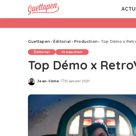
ACTU
Guettapen
›
Éditorial
›
Production
›
Top Démo x RetroV
Éditorial
Production
Top Démo x RetroVi
Jean-Côme
31 janvier 2021
Posted
by