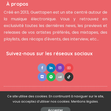
À propos
Créé en 2013, Guettapen est un site centré autour de
la musique électronique. Vous y retrouvez en
exclusivité toutes les dernières news, les previews et
releases de vos artistes préférés, des mixtapes, des
playlists, des récaps d'évents, des interview, etc...
Suivez-nous sur les réseaux sociaux
●
●
●
Contact
Newsletter
L'équipe
Mentions légales
Ce site utilise des cookies. En continuant à naviguer sur le site,
vous acceptez d’utiliser nos cookies. Mentions légales.
© 2025 - www.guettapen.com - Tous droits réservés.
Accepter