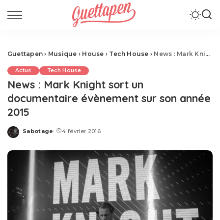
Guettapen
›
Musique
›
House
›
Tech House
›
News : Mark Knight sort un documentaire évènement sur son année 2015
Actus
Tech House
News : Mark Knight sort un
documentaire évènement sur son année
2015
Sabotage
4 février 2016
Posted
by