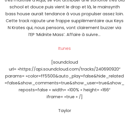
très maîtrisé d’Aqui, se voit attribuer une sonorité très old
school et douce puis vient le drop et là, le mainsynth
bass house aurait tendance à vous propulser assez loin.
Cette track rajoute une frappe supplémentaire aux Keys
N Krates qui, nous pensons, vont clairement buzzer via
l’EP ‘Midnite Mass’. Affaire à suivre…
Itunes
[soundcloud
url= »https://api.soundcloud.com/tracks/240690920″
params= »color=ff5500&auto_play=false&hide_related
=false&show_comments=true&show_user=true&show_
reposts=false » width= »100% » height= »166″
iframe= »true » /]
Taylor