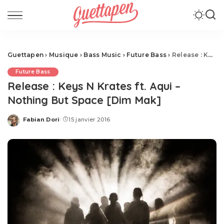
Guettapen
›
Musique
›
Bass Music
›
Future Bass
›
Release : Keys N Krates ft. Aqui – Nothing But Space [Dim Mak]
Future Bass
Release : Keys N Krates ft. Aqui –
Nothing But Space [Dim Mak]
Fabian Dori
15 janvier 2016
Posted
by