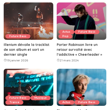
Actus
Future Bass
Future Bass
Pop
Illenium dévoile la tracklist
Porter Robinson livre un
de son album et sort un
retour survolté avec
dernier single
l’addictive « Cheerleader »
19 janvier 2026
21 mars 2024
Future Bass
Musique
Trance
Actus
Future Bass