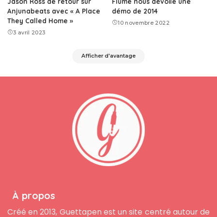
Jason Ross de retour sur
Flume nous dévoile une
Anjunabeats avec « A Place
démo de 2014
They Called Home »
10 novembre 2022
3 avril 2023
Afficher d'avantage
À propos
Créé en 2013, Guettapen est un site centré autour de