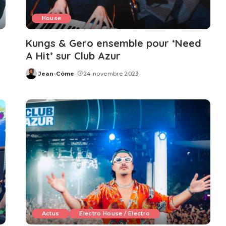
House
Kungs & Gero ensemble pour ‘Need
A Hit’ sur Club Azur
Jean-Côme
24 novembre 2023
Posted
by
Actus
Electro House / Electro