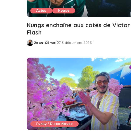
Actus
House
Kungs enchaîne aux côtés de Victor
Flash
Jean-Côme
15 décembre 2023
Posted
by
Funky / Disco House