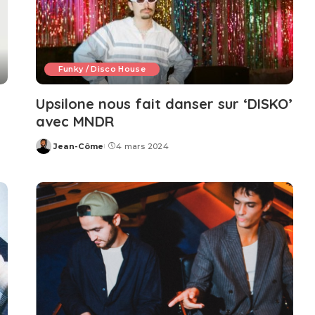
Funky / Disco House
Upsilone nous fait danser sur ‘DISKO’
avec MNDR
Jean-Côme
4 mars 2024
Posted
by