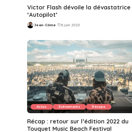
Victor Flash dévoile la dévastatrice
‘Autopilot’
Jean-Côme
9 juin 2023
Posted
by
Actus
Événements
Récaps
Récap : retour sur l’édition 2022 du
Touquet Music Beach Festival