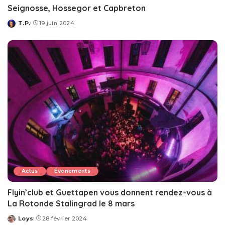
Seignosse, Hossegor et Capbreton
T.P.
19 juin 2024
Posted
by
Actus
Événements
Flyin’club et Guettapen vous donnent rendez-vous à
La Rotonde Stalingrad le 8 mars
Loys
28 février 2024
Posted