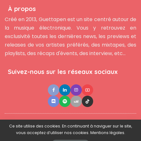
À propos
Créé en 2013, Guettapen est un site centré autour de
la musique électronique. Vous y retrouvez en
exclusivité toutes les dernières news, les previews et
releases de vos artistes préférés, des mixtapes, des
playlists, des récaps d'évents, des interview, etc...
Suivez-nous sur les réseaux sociaux
●
●
●
Contact
Newsletter
L'équipe
Mentions légales
Ce site utilise des cookies. En continuant à naviguer sur le site,
vous acceptez d’utiliser nos cookies. Mentions légales.