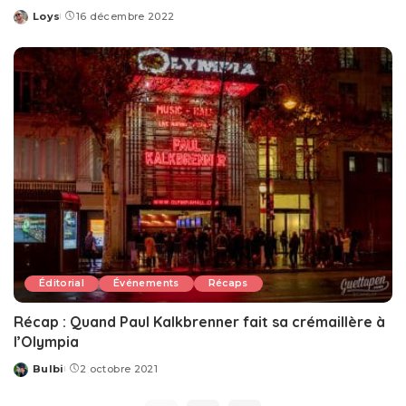
Loys
16 décembre 2022
Posted
by
Éditorial
Événements
Récaps
Récap : Quand Paul Kalkbrenner fait sa crémaillère à
l’Olympia
Bulbi
2 octobre 2021
Posted
by