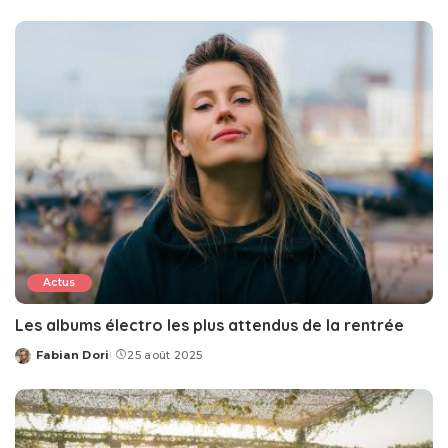
by
Actus
Les albums électro les plus attendus de la rentrée
Fabian Dori
25 août 2025
Posted
by