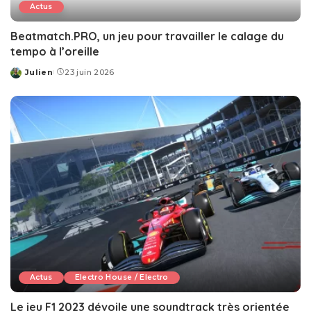
Actus
Beatmatch.PRO, un jeu pour travailler le calage du
tempo à l’oreille
Julien
23 juin 2026
Posted
by
Actus
Electro House / Electro
Le jeu F1 2023 dévoile une soundtrack très orientée