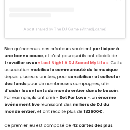
A post shared by The DJ Game (@thedj.game)
Bien qu’inconnus, ces créateurs voulaient
participer à
une bonne cause
, et c’est pourquoi ils ont décidé de
travailler avec
« Last Night A DJ Saved My Life »
. Cette
association
mobilise la communauté de la musique
depuis plusieurs années, pour
sensibiliser et collecter
des fonds
pour de nombreuses campagnes, afin
d’aider les enfants du monde entier dans le besoin
.
Par exemple, ils ont créé
« Set For Love »
, un
énorme
événement
live
réunissant des
milliers de DJ du
monde entier
, et ont récolté plus de
132500€.
Ce premier jeu est composé de
42 cartes des plus