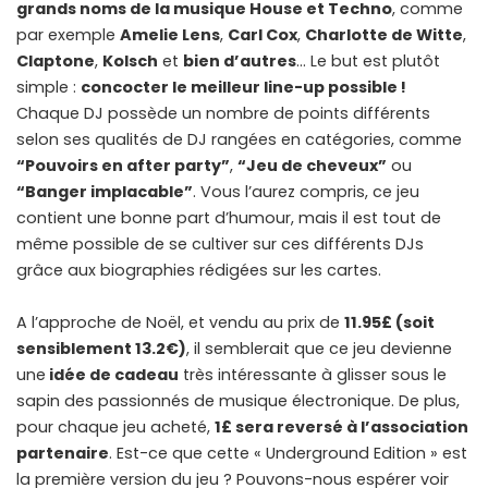
grands noms de la musique House et Techno
, comme
par exemple
Amelie Lens
,
Carl Cox
,
Charlotte de Witte
,
Claptone
,
Kolsch
et
bien d’autres
… Le but est plutôt
simple :
concocter le meilleur line-up possible !
Chaque DJ possède un nombre de points différents
selon ses qualités de DJ rangées en catégories, comme
“Pouvoirs en after party”
,
“Jeu de cheveux”
ou
“Banger implacable”
. Vous l’aurez compris, ce jeu
contient une bonne part d’humour, mais il est tout de
même possible de se cultiver sur ces différents DJs
grâce aux biographies rédigées sur les cartes.
A l’approche de Noël, et vendu au prix de
11.95£ (soit
sensiblement 13.2€)
, il semblerait que ce jeu devienne
une
idée de cadeau
très intéressante à glisser sous le
sapin des passionnés de musique électronique. De plus,
pour chaque jeu acheté,
1£ sera reversé à l’association
partenaire
. Est-ce que cette « Underground Edition » est
la première version du jeu ? Pouvons-nous espérer voir