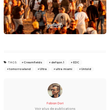
Creamfields
defqon.1
EDC
TAGS:
tomorrowland
Ultra
ultra miami
Untold
Fabian Dori
Voir plus de publications