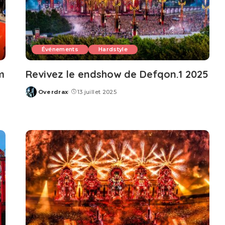
Événements
Hardstyle
m
Revivez le endshow de Defqon.1 2025
Overdrax
13 juillet 2025
Posted
by