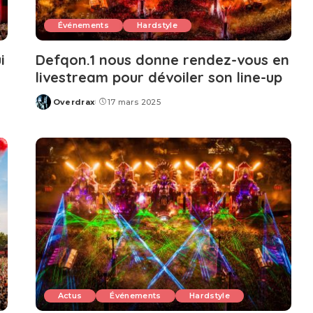
Événements
Hardstyle
i
Defqon.1 nous donne rendez-vous en
livestream pour dévoiler son line-up
Overdrax
17 mars 2025
Posted
by
Actus
Événements
Hardstyle