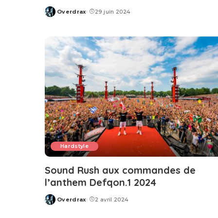
Overdrax
29 juin 2024
Posted
by
Hardstyle
Sound Rush aux commandes de
l’anthem Defqon.1 2024
Overdrax
2 avril 2024
Posted
by