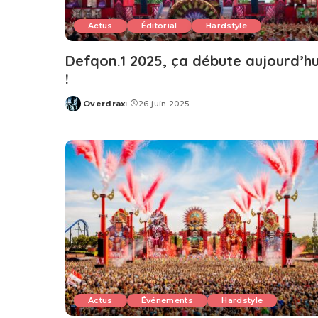
Actus
Éditorial
Hardstyle
Defqon.1 2025, ça débute aujourd’hu
!
Overdrax
26 juin 2025
Posted
by
Actus
Événements
Hardstyle