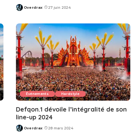
Overdrax
27 juin 2024
Posted
by
Événements
Hardstyle
Defqon.1 dévoile l’intégralité de son
line-up 2024
Overdrax
28 mars 2024
Posted
by