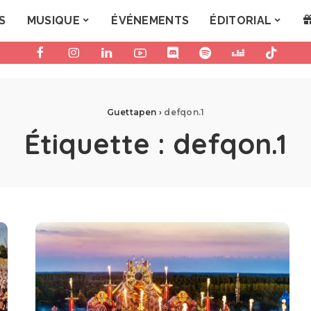
S
MUSIQUE
ÉVÉNEMENTS
ÉDITORIAL
Guettapen
›
defqon.1
Étiquette :
defqon.1