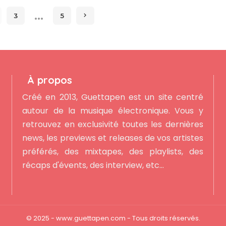
…
3
5
À propos
Créé en 2013, Guettapen est un site centré
autour de la musique électronique. Vous y
retrouvez en exclusivité toutes les dernières
news, les previews et releases de vos artistes
préférés, des mixtapes, des playlists, des
récaps d'évents, des interview, etc...
© 2025 - www.guettapen.com - Tous droits réservés.