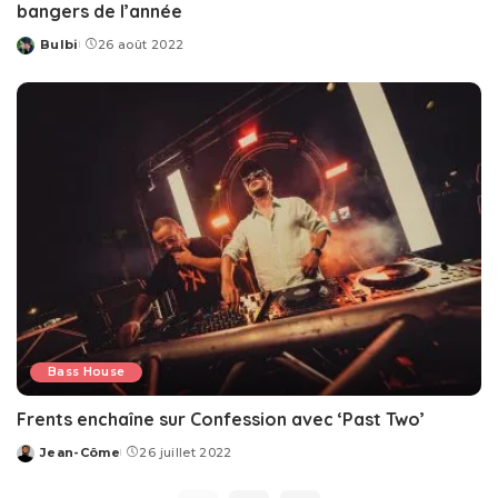
bangers de l’année
Bulbi
26 août 2022
Posted
by
Bass House
Frents enchaîne sur Confession avec ‘Past Two’
Jean-Côme
26 juillet 2022
Posted
by