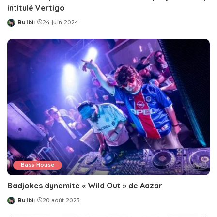
intitulé Vertigo
Bulbi
24 juin 2024
Posted
by
Bass House
Badjokes dynamite « Wild Out » de Aazar
Bulbi
20 août 2023
Posted
by