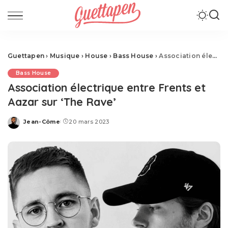
Guettapen
›
Musique
›
House
›
Bass House
›
Association électrique entre Frents et Aazar sur ‘The Rave’
Bass House
Association électrique entre Frents et
Aazar sur ‘The Rave’
Jean-Côme
20 mars 2023
Posted
by