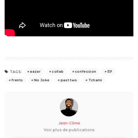
aazar
collab
confession
EP
TAGS:
frents
No Joke
past two
Tchami
Jean-Côme
Voir plus de publications