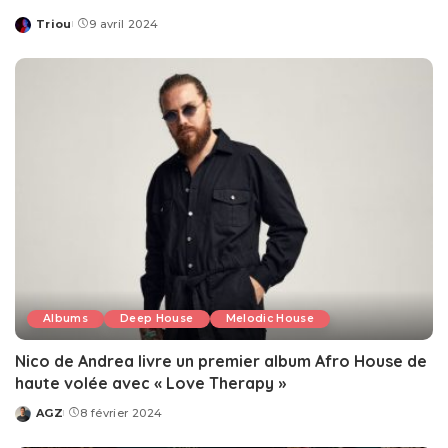
Triou
9 avril 2024
Posted
by
Albums
Deep House
Melodic House
Nico de Andrea livre un premier album Afro House de
haute volée avec « Love Therapy »
AGZ
8 février 2024
Posted
by