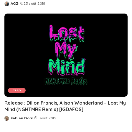
AGZ
23 août 2019
Posted
by
Trap
Release : Dillon Francis, Alison Wonderland – Lost My
Mind (NGHTMRE Remix) [IGDAFOS]
Fabian Dori
1 août 2019
Posted
by