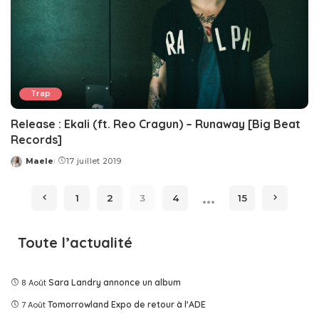
Trap
Release : Ekali (ft. Reo Cragun) – Runaway [Big Beat
Records]
Maele
17 juillet 2019
Posted
by
…
1
2
3
4
15
Toute l’actualité
8 Août
Sara Landry annonce un album
7 Août
Tomorrowland Expo de retour à l'ADE