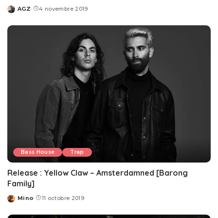
AGZ
4 novembre 2019
Posted
by
Bass House
Trap
Release : Yellow Claw – Amsterdamned [Barong
Family]
Mino
11 octobre 2019
Posted
by