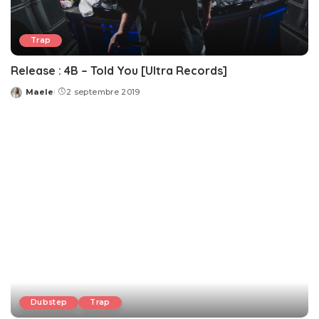
Trap
Release : 4B – Told You [Ultra Records]
Maele
2 septembre 2019
Posted
by
Dubstep
Trap