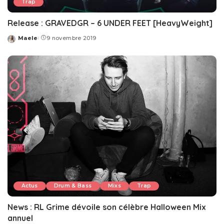
Trap
Release : GRAVEDGR – 6 UNDER FEET [HeavyWeight]
Maele
9 novembre 2019
Posted
by
Actus
Drum & Bass
Mixs
Trap
News : RL Grime dévoile son célèbre Halloween Mix
annuel