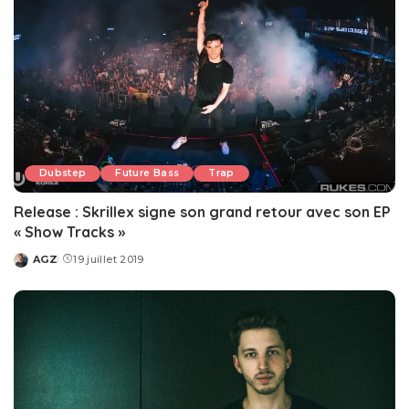
Dubstep
Future Bass
Trap
Release : Skrillex signe son grand retour avec son EP
« Show Tracks »
AGZ
19 juillet 2019
Posted
by