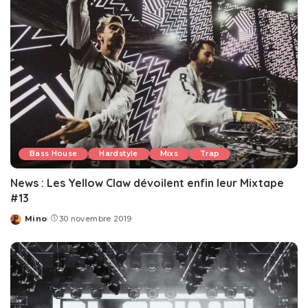
Bass House
Hardstyle
Mixs
Trap
News : Les Yellow Claw dévoilent enfin leur Mixtape
#13
Mino
30 novembre 2019
Posted
by