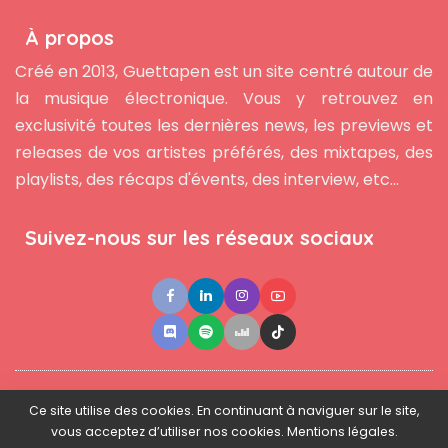
À propos
Créé en 2013, Guettapen est un site centré autour de
la musique électronique. Vous y retrouvez en
exclusivité toutes les dernières news, les previews et
releases de vos artistes préférés, des mixtapes, des
playlists, des récaps d'évents, des interview, etc...
Suivez-nous sur les réseaux sociaux
●
●
●
Contact
Newsletter
L'équipe
Mentions légales
Ce site utilise des cookies. En continuant à naviguer sur le site,
vous acceptez d’utiliser nos cookies. Mentions légales.