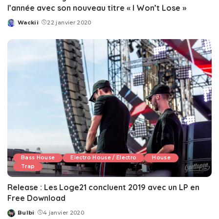
l’année avec son nouveau titre « I Won’t Lose »
Wackii
22 janvier 2020
Posted
by
Bass House
Electro House / Electro
House
Trap
Release : Les Loge21 concluent 2019 avec un LP en
Free Download
Bulbi
4 janvier 2020
Posted