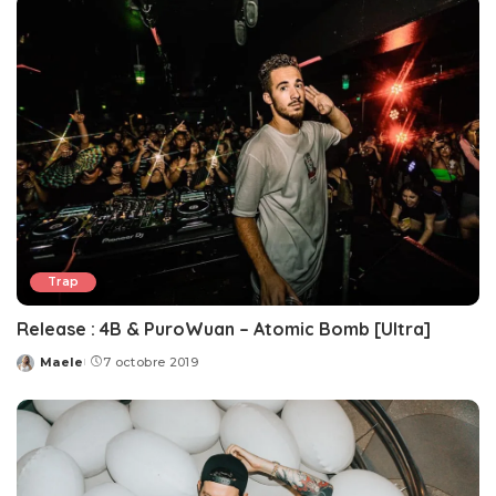
Trap
Release : 4B & PuroWuan – Atomic Bomb [Ultra]
Maele
7 octobre 2019
Posted
by