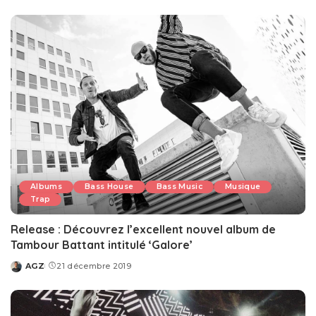
by
Albums
Bass House
Bass Music
Musique
Trap
Release : Découvrez l’excellent nouvel album de
Tambour Battant intitulé ‘Galore’
AGZ
21 décembre 2019
Posted
by