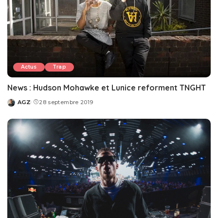
Actus
Trap
News : Hudson Mohawke et Lunice reforment TNGHT
AGZ
28 septembre 2019
Posted
by