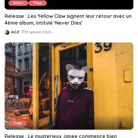
Actus
Trap
Release : Les Yellow Claw signent leur retour avec un
4ème album, intitulé ‘Never Dies’
AGZ
31 janvier 2020
Posted
by
Trap
Release : Le mysterieux Janee commence bien