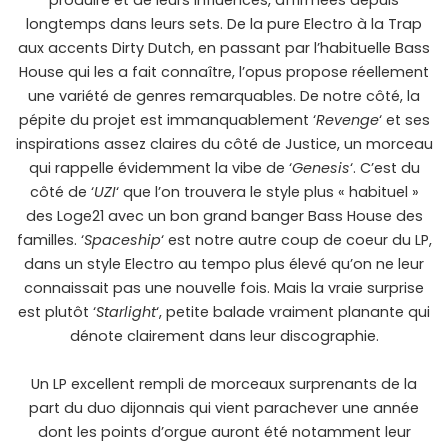
produire et de leurs influences, affirmées depuis
longtemps dans leurs sets. De la pure Electro à la Trap
aux accents Dirty Dutch, en passant par l’habituelle Bass
House qui les a fait connaître, l’opus propose réellement
une variété de genres remarquables. De notre côté, la
pépite du projet est immanquablement ‘
Revenge
‘ et ses
inspirations assez claires du côté de Justice, un morceau
qui rappelle évidemment la vibe de ‘
Genesis
‘. C’est du
côté de ‘
UZI
‘ que l’on trouvera le style plus « habituel »
des Loge21 avec un bon grand banger Bass House des
familles. ‘
Spaceship
‘ est notre autre coup de coeur du LP,
dans un style Electro au tempo plus élevé qu’on ne leur
connaissait pas une nouvelle fois. Mais la vraie surprise
est plutôt ‘
Starlight
‘, petite balade vraiment planante qui
dénote clairement dans leur discographie.
Un LP excellent rempli de morceaux surprenants de la
part du duo dijonnais qui vient parachever une année
dont les points d’orgue auront été notamment leur