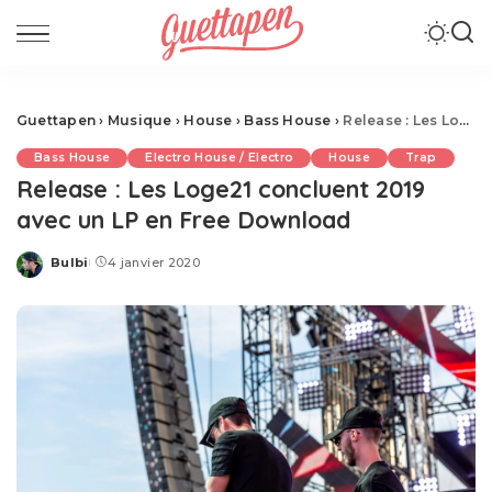
Guettapen
›
Musique
›
House
›
Bass House
›
Release : Les Loge21 concluent 2019 avec un LP en Free Download
Bass House
Electro House / Electro
House
Trap
Release : Les Loge21 concluent 2019
avec un LP en Free Download
Bulbi
4 janvier 2020
Posted
by