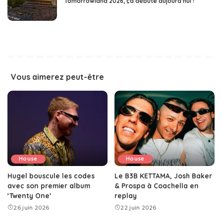
Tomorrowland 2026, ça débute aujourd’hui !
Vous aimerez peut-être
House
House
Hugel bouscule les codes
Le B3B KETTAMA, Josh Baker
avec son premier album
& Prospa à Coachella en
‘Twenty One’
replay
26 juin 2026
22 juin 2026