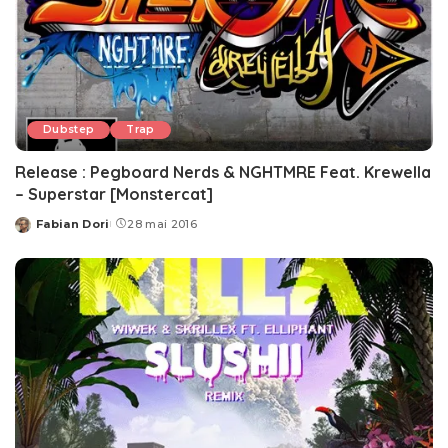
Dubstep
Trap
Release : Pegboard Nerds & NGHTMRE Feat. Krewella
– Superstar [Monstercat]
Fabian Dori
28 mai 2016
Posted
by