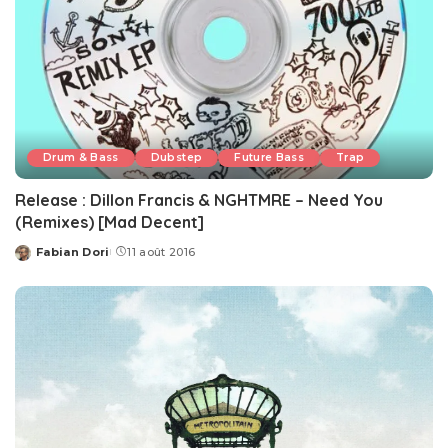
Drum & Bass
Dubstep
Future Bass
Trap
Release : Dillon Francis & NGHTMRE – Need You
(Remixes) [Mad Decent]
Fabian Dori
11 août 2016
Posted
by