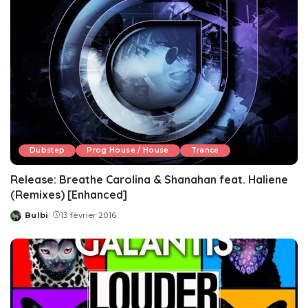
Dubstep
Prog House / House
Trance
Release: Breathe Carolina & Shanahan feat. Haliene
(Remixes) [Enhanced]
Bulbi
13 février 2016
Posted
by