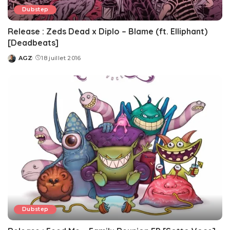
Dubstep
Release : Zeds Dead x Diplo – Blame (ft. Elliphant)
[Deadbeats]
AGZ
18 juillet 2016
Posted
by
Dubstep