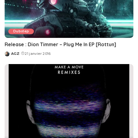
Dubstep
Release : Dion Timmer – Plug Me In EP [Rottun]
AGZ
21 janvier 2016
Posted
by