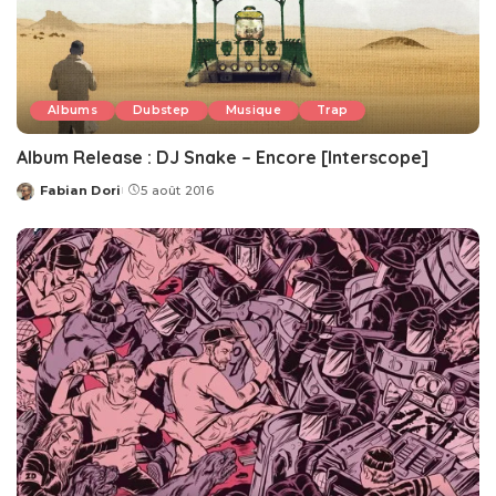
Albums
Dubstep
Musique
Trap
Album Release : DJ Snake – Encore [Interscope]
Fabian Dori
5 août 2016
Posted
by