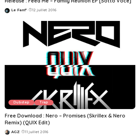
Release : Feed Me – Family Reunion EP [Sotto Voce]
Le Fanf'
12 juillet 2016
Posted
by
Dubstep
Trap
Free Download : Nero – Promises (Skrillex & Nero
Remix) (QUIX Edit)
AGZ
11 juillet 2016
Posted
by