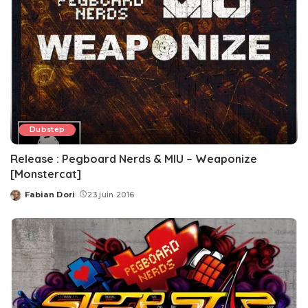
Dubstep
Release : Pegboard Nerds & MIU – Weaponize
[Monstercat]
Fabian Dori
23 juin 2016
Posted
by