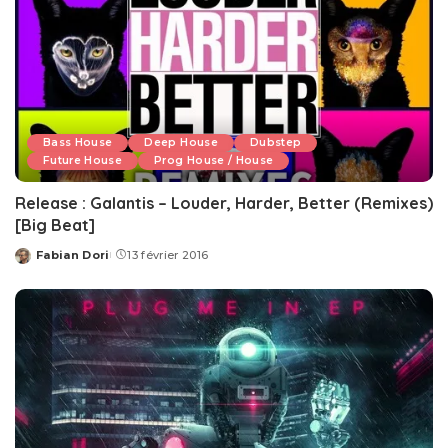
Bass House
Deep House
Dubstep
Future House
Prog House / House
Release : Galantis – Louder, Harder, Better (Remixes)
[Big Beat]
Fabian Dori
13 février 2016
Posted
by