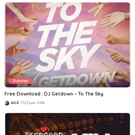
Dubstep
Free Download : DJ Getdown – To The Sky
AGZ
23 juin 2016
Posted
by