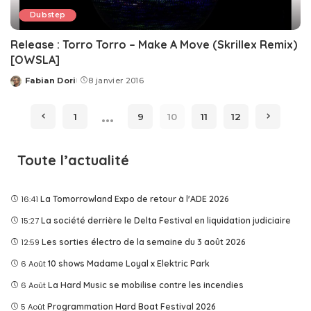
Dubstep
Release : Torro Torro – Make A Move (Skrillex Remix)
[OWSLA]
Fabian Dori
8 janvier 2016
Posted
by
…
1
9
10
11
12
Toute l’actualité
16:41
La Tomorrowland Expo de retour à l'ADE 2026
15:27
La société derrière le Delta Festival en liquidation judiciaire
12:59
Les sorties électro de la semaine du 3 août 2026
6 Août
10 shows Madame Loyal x Elektric Park
6 Août
La Hard Music se mobilise contre les incendies
5 Août
Programmation Hard Boat Festival 2026