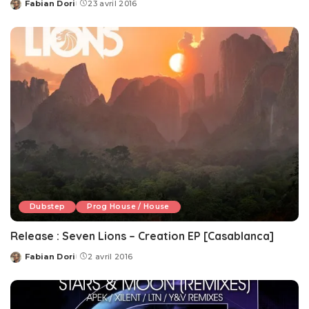
Fabian Dori
23 avril 2016
Posted
by
Dubstep
Prog House / House
Release : Seven Lions – Creation EP [Casablanca]
Fabian Dori
2 avril 2016
Posted
by