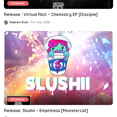
Dubstep
Release : Virtual Riot – Chemistry EP [Disciple]
Fabian Dori
4 mai 2016
Posted
by
Dubstep
Release: Slushii – Emptiness [Monstercat]