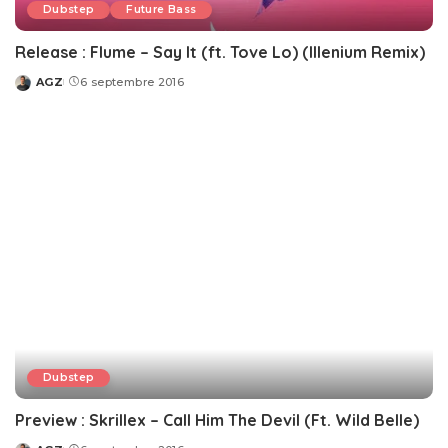
Dubstep
Future Bass
Release : Flume – Say It (ft. Tove Lo) (Illenium Remix)
AGZ
6 septembre 2016
Posted
by
Dubstep
Preview : Skrillex – Call Him The Devil (Ft. Wild Belle)