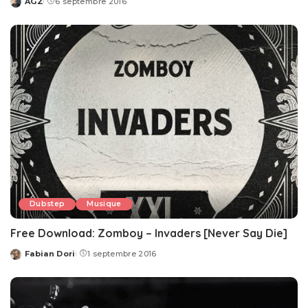
AGZ
6 septembre 2016
Posted
by
Dubstep
Musique
Free Download: Zomboy – Invaders [Never Say Die]
Fabian Dori
1 septembre 2016
Posted
by