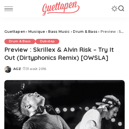
Guettapen
›
Musique
›
Bass Music
›
Drum & Bass
›
Preview : Skrillex & Alvin Risk – Try It Out (Dirtyphonics Remix) [OWSLA]
Drum & Bass
Dubstep
Preview : Skrillex & Alvin Risk – Try It
Out (Dirtyphonics Remix) [OWSLA]
AGZ
31 août 2016
Posted
by