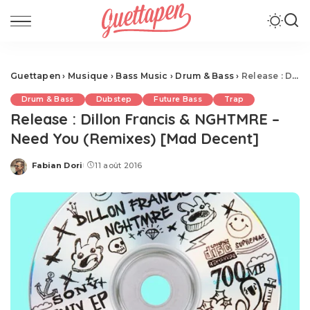
Guettapen
›
Musique
›
Bass Music
›
Drum & Bass
›
Release : Dillon Francis & NGHTMRE – Need You (Remixes) [Mad Decent]
Drum & Bass
Dubstep
Future Bass
Trap
Release : Dillon Francis & NGHTMRE –
Need You (Remixes) [Mad Decent]
Fabian Dori
11 août 2016
Posted
by