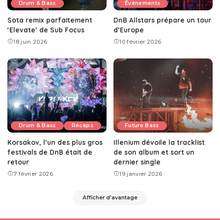
Drum & Bass
Événements
Sota remix parfaitement
DnB Allstars prépare un tour
‘Elevate’ de Sub Focus
d’Europe
18 juin 2026
10 février 2026
Drum & Bass
Récaps
Future Bass
Korsakov, l’un des plus gros
Illenium dévoile la tracklist
festivals de DnB était de
de son album et sort un
retour
dernier single
7 février 2026
19 janvier 2026
Afficher d'avantage