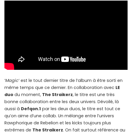
‘
Magic
‘ est le tout dernier titre de l’album à être sorti en
même temps que ce dernier. En collaboration avec
LE
duo
du moment,
The Straikerz
, le titre est une très
bonne collaboration entre les deux univers. Dévoilé, là
aussi à
Defqon.1
par les deux duos, le titre est tout ce
qu’on aime d’une collab. Un mélange entre l’univers
Rawphorique de Rebelion et les kicks toujours plus
extrêmes de
The Straikerz
. On fait surtout référence au