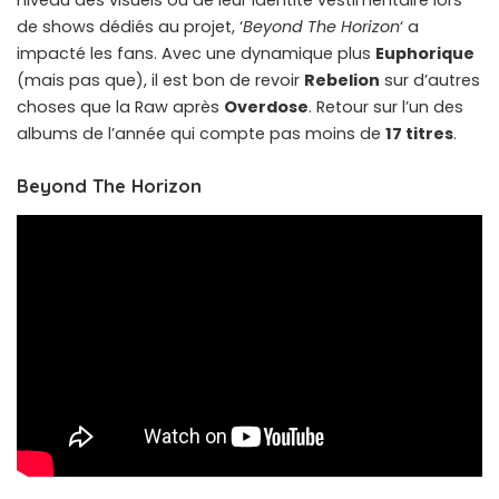
niveau des visuels ou de leur identité vestimentaire lors
de shows dédiés au projet, ‘
Beyond The Horizon
‘ a
impacté les fans. Avec une dynamique plus
Euphorique
(mais pas que), il est bon de revoir
Rebelion
sur d’autres
choses que la Raw après
Overdose
. Retour sur l’un des
albums de l’année qui compte pas moins de
17 titres
.
Beyond The Horizon