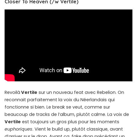
Closer To Heaven (/w Vertile)
Revoilà
Vertile
sur un nouveau feat avec Rebelion. On
reconnait parfaitement la voix du Néerlandais qui
fonctionne si bien. Le break se veut, comme sur
beaucoup de tracks de l’album, plutôt calme. La voix de
Vertile
est toujours un gros plus pour les moments
euphoriques
. Vient le build up, plutôt classique, avant
d’arriver sur le drop. Avant ça, fake drop précédant un