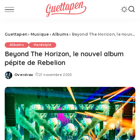
Guettapen
›
Musique
›
Albums
›
Beyond The Horizon, le nouvel album pépite de Rebelion
Albums
Hardstyle
Beyond The Horizon, le nouvel album
pépite de Rebelion
Overdrax
21 novembre 2025
Posted
by