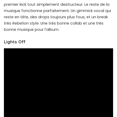
premier kick tout simplement destructeur. Le reste de la
musique fonctionne parfaitement. Un gimmick vocal qui
reste en tête, des drops toujours plus fous, et un break
très
Rebelion style
. Une très bonne collab et une très
bonne musique pour l’album.
Lights Off