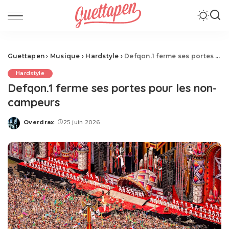
Guettapen
›
Musique
›
Hardstyle
›
Defqon.1 ferme ses portes pour les non-campeurs
Hardstyle
Defqon.1 ferme ses portes pour les non-
campeurs
Overdrax
25 juin 2026
Posted
by