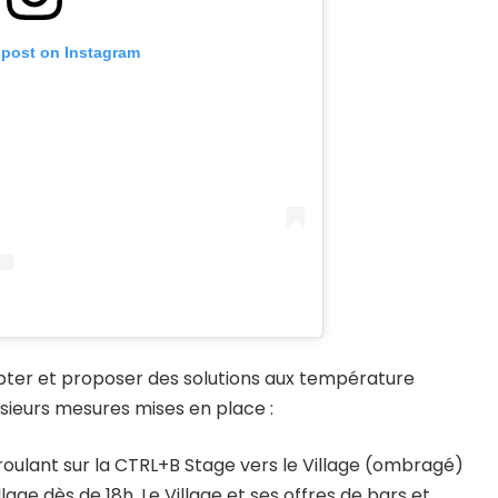
 post on Instagram
pter et proposer des solutions aux température
usieurs mesures mises en place :
oulant sur la CTRL+B Stage vers le Village (ombragé)
lage dès de 18h. Le Village et ses offres de bars et