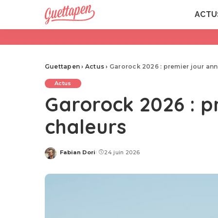
ACTU
Guettapen
›
Actus
›
Garorock 2026 : premier jour ann
Actus
Garorock 2026 : p
chaleurs
Fabian Dori
24 juin 2026
Posted
by