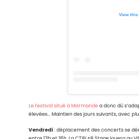
View this
Le festival situé à Marmande
a donc dû s’ada
élevées… Maintien des jours suivants, avec pl
Vendredi
: déplacement des concerts se dér
entre 13h et 18h. La CTRL+B Stage jouera au Vil