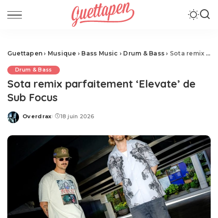
Guettapen
›
Musique
›
Bass Music
›
Drum & Bass
›
Sota remix parfaitement ‘Elevate’ de Sub Focus
Drum & Bass
Sota remix parfaitement ‘Elevate’ de
Sub Focus
Overdrax
18 juin 2026
Posted
by