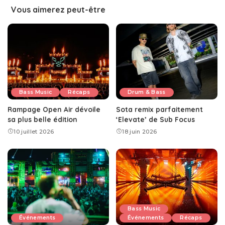
Vous aimerez peut-être
Bass Music
Récaps
Drum & Bass
Rampage Open Air dévoile
Sota remix parfaitement
sa plus belle édition
‘Elevate’ de Sub Focus
10 juillet 2026
18 juin 2026
Bass Music
Événements
Événements
Récaps