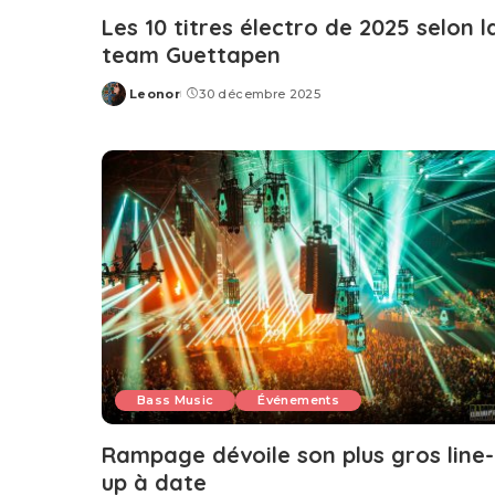
Les 10 titres électro de 2025 selon l
team Guettapen
Leonor
30 décembre 2025
Posted
by
Bass Music
Événements
Rampage dévoile son plus gros line-
up à date