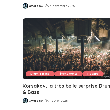
Overdrax
24 novembre 2025
Posted
by
Drum & Bass
Événements
Récaps
Korsakov, la très belle surprise Dru
& Bass
Overdrax
7 février 2025
Posted
by