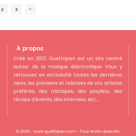
2
3
À propos
Créé en 2013, Guettapen est un site centré
autour de la musique électronique. Vous y
retrouvez en exclusivité toutes les dernières
news, les previews et releases de vos artistes
préférés, des mixtapes, des playlists, des
récaps d'évents, des interview, etc...
© 2025 - www.guettapen.com - Tous droits réservés.