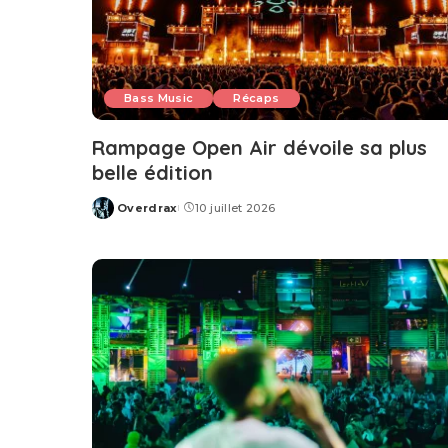
Bass Music
Récaps
Rampage Open Air dévoile sa plus
belle édition
Overdrax
10 juillet 2026
Posted
by