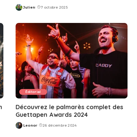
Julien
7 octobre 2025
Posted
by
Éditorial
m
Découvrez le palmarès complet des
Guettapen Awards 2024
Leonor
26 décembre 2024
Posted
by