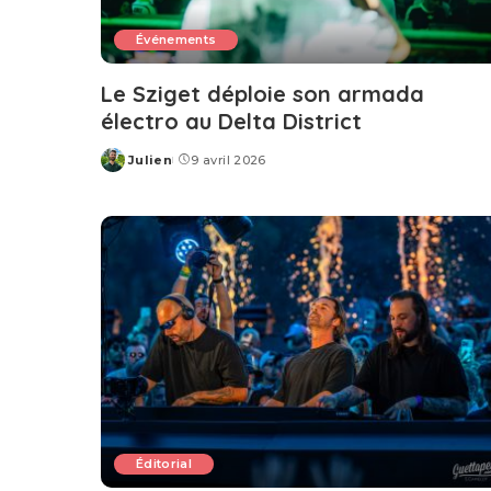
Événements
Le Sziget déploie son armada
électro au Delta District
Julien
9 avril 2026
Posted
by
Éditorial