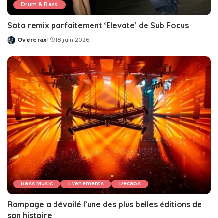
Drum & Bass
Sota remix parfaitement ‘Elevate’ de Sub Focus
Overdrax
18 juin 2026
Posted
by
Bass Music
Événements
Récaps
Rampage a dévoilé l’une des plus belles éditions de
son histoire