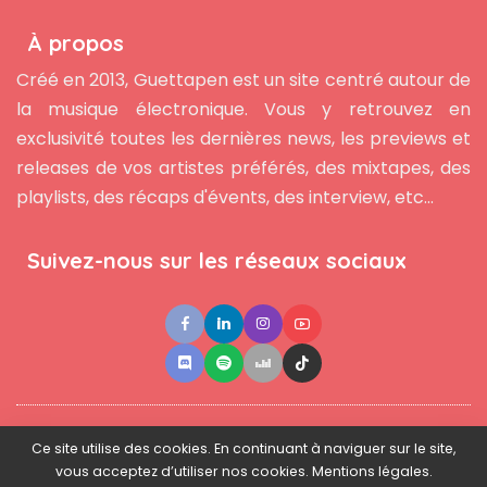
À propos
Créé en 2013, Guettapen est un site centré autour de
la musique électronique. Vous y retrouvez en
exclusivité toutes les dernières news, les previews et
releases de vos artistes préférés, des mixtapes, des
playlists, des récaps d'évents, des interview, etc...
Suivez-nous sur les réseaux sociaux
●
●
●
Contact
Newsletter
L'équipe
Mentions légales
Ce site utilise des cookies. En continuant à naviguer sur le site,
vous acceptez d’utiliser nos cookies. Mentions légales.