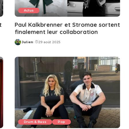
Actus
t
Paul Kalkbrenner et Stromae sortent
finalement leur collaboration
Julien
29 août 2025
Posted
by
Drum & Bass
Pop