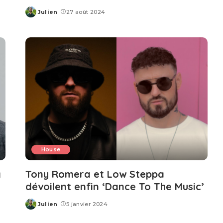
Julien
27 août 2024
Posted
by
House
g
Tony Romera et Low Steppa
dévoilent enfin ‘Dance To The Music’
Julien
5 janvier 2024
Posted
by