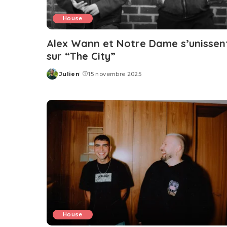
House
Alex Wann et Notre Dame s’unissen
sur “The City”
Julien
15 novembre 2025
Posted
by
House