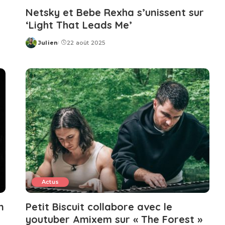
Netsky et Bebe Rexha s’unissent sur
‘Light That Leads Me’
Julien
22 août 2025
Posted
by
Actus
n
Petit Biscuit collabore avec le
youtuber Amixem sur « The Forest »