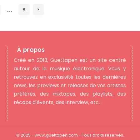
…
5
À propos
Créé en 2013, Guettapen est un site centré
autour de la musique électronique. Vous y
retrouvez en exclusivité toutes les dernières
news, les previews et releases de vos artistes
préférés, des mixtapes, des playlists, des
récaps d'évents, des interview, etc...
© 2025 - www.guettapen.com - Tous droits réservés.