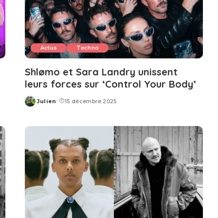
Actus
Techno
Shlømo et Sara Landry unissent
leurs forces sur ‘Control Your Body’
Julien
15 décembre 2025
Posted
by