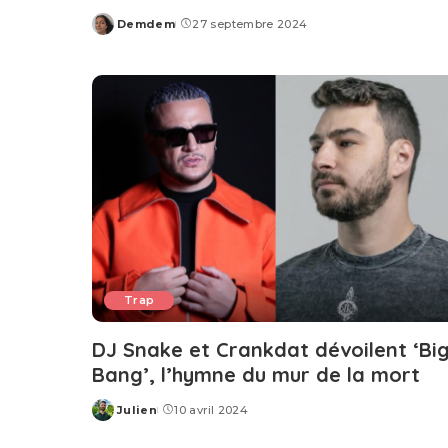
Demdem
27 septembre 2024
Posted
by
Trap
DJ Snake et Crankdat dévoilent ‘Bi
Bang’, l’hymne du mur de la mort
Julien
10 avril 2024
Posted
by