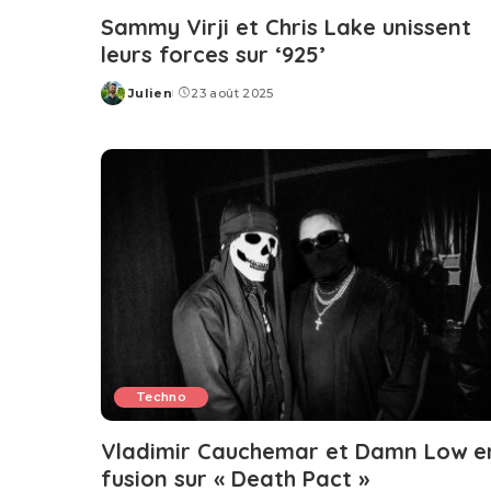
Sammy Virji et Chris Lake unissent
leurs forces sur ‘925’
Julien
23 août 2025
Posted
by
Techno
Vladimir Cauchemar et Damn Low e
fusion sur « Death Pact »