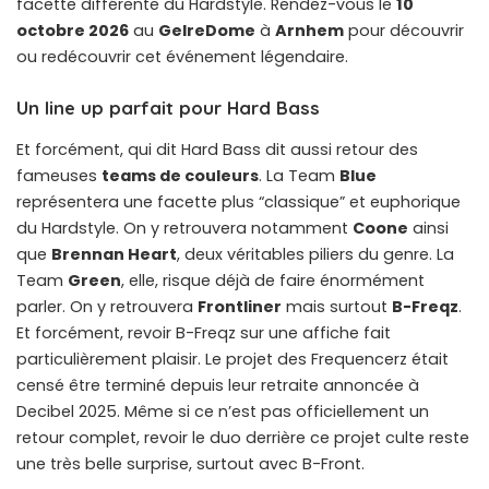
facette différente du Hardstyle. Rendez-vous le
10
octobre 2026
au
GelreDome
à
Arnhem
pour découvrir
ou redécouvrir cet événement légendaire.
Un line up parfait pour Hard Bass
Et forcément, qui dit Hard Bass dit aussi retour des
fameuses
teams de couleurs
. La Team
Blue
représentera une facette plus “classique” et euphorique
du Hardstyle. On y retrouvera notamment
Coone
ainsi
que
Brennan Heart
, deux véritables piliers du genre. La
Team
Green
, elle, risque déjà de faire énormément
parler. On y retrouvera
Frontliner
mais surtout
B-Freqz
.
Et forcément, revoir B-Freqz sur une affiche fait
particulièrement plaisir. Le projet des Frequencerz était
censé être terminé depuis leur retraite annoncée à
Decibel 2025. Même si ce n’est pas officiellement un
retour complet, revoir le duo derrière ce projet culte reste
une très belle surprise, surtout avec B-Front.