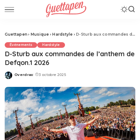
Guettapen
›
Musique
›
Hardstyle
›
D-Sturb aux commandes de l’anthem de Defqon.1 2026
Événements
Hardstyle
D-Sturb aux commandes de l’anthem de
Defqon.1 2026
Overdrax
3 octobre 2025
Posted
by