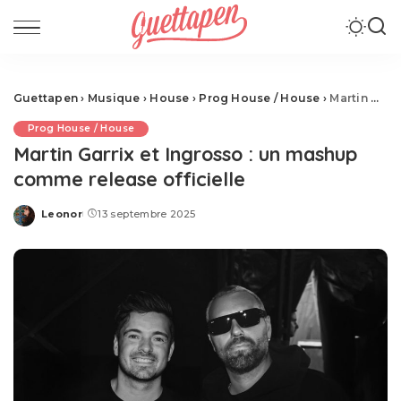
Guettapen
›
Musique
›
House
›
Prog House / House
›
Martin Garrix et Ingrosso : un mashup comme release officielle
Prog House / House
Martin Garrix et Ingrosso : un mashup
comme release officielle
Leonor
13 septembre 2025
Posted
by