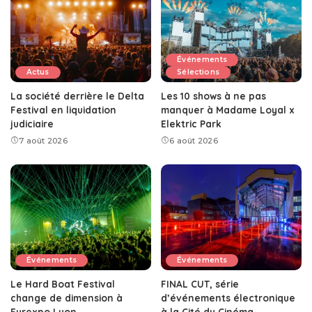
Événements
Actus
Sélections
La société derrière le Delta
Les 10 shows à ne pas
Festival en liquidation
manquer à Madame Loyal x
judiciaire
Elektric Park
7 août 2026
6 août 2026
Événements
Événements
Le Hard Boat Festival
FINAL CUT, série
change de dimension à
d’événements électronique
Eurexpo Lyon
à la Cité du Cinéma