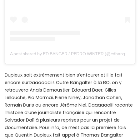
A post shared by ED BANGER / PEDRO WINTER (@edbanger)
Dupieux sait extrêmement bien s’entourer et il le fait
encore sur
Daaaaaali!. Outre Bangalter à la BO, on y
retrouvera Anaïs Demoustier, Edouard Baer, Gilles
Lellouche, Pio Marmai, Pierre Niney, Jonathan Cohen,
Romain Duris ou encore Jérôme Niel. Daaaaaali! raconte
l’histoire d’une journaliste française qui rencontre
Salvador Dalí à plusieurs reprises pour un projet de
documentaire. Pour info, ce n’est pas la première fois
que Quentin Dupieux fait appel à Thomas Bangalter