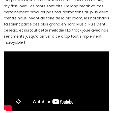
long break avec ce vocal si particulier. ‘Dear Hardstyle,
my first love’. Les mots sont dits. Ce long break va très
certainement procurer pas mal d’émotions au plus vieux
d’entre nous. Avant de faire de la big room, les hollandais
faisaient partie des plus grand en Hard Music. Puis vient
ce lead, et surtout cette mélodie ! La track joue avec nos
sentiments jusqu’à arriver à ce drop tout simplement
incroyable !