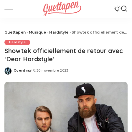
Guettapen
›
Musique
›
Hardstyle
›
Showtek officiellement de retour avec ‘Dear Hardstyle’
Hardstyle
Showtek officiellement de retour avec
‘Dear Hardstyle’
Overdrax
30 novembre 2023
Posted
by