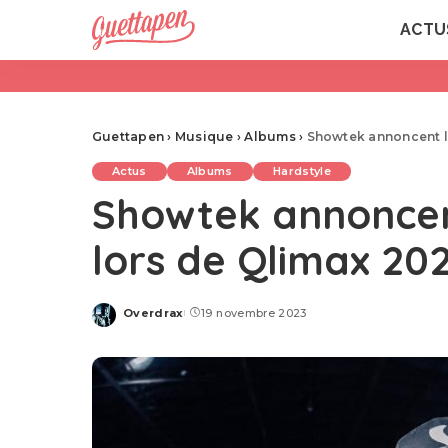
ACTU
Guettapen
›
Musique
›
Albums
›
Showtek annoncent l’
Actus
Albums
Hardstyle
Showtek annoncent
lors de Qlimax 20
Overdrax
19 novembre 2023
Posted
by