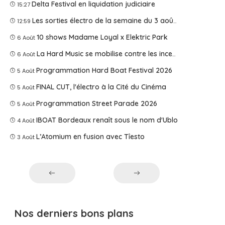
Delta Festival en liquidation judiciaire
15:27
Les sorties électro de la semaine du 3 août 2026
12:59
10 shows Madame Loyal x Elektric Park
6 Août
La Hard Music se mobilise contre les incendies
6 Août
Programmation Hard Boat Festival 2026
5 Août
FINAL CUT, l'électro à la Cité du Cinéma
5 Août
Programmation Street Parade 2026
5 Août
IBOAT Bordeaux renaît sous le nom d'Ublo
4 Août
L’Atomium en fusion avec Tîesto
3 Août
Nos derniers bons plans