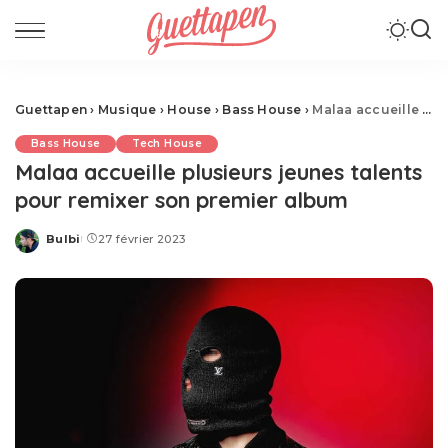
Guettapen
›
Musique
›
House
›
Bass House
›
Malaa accueille plusieurs jeunes talents pour remixer son premier album
Bass House
Tech House
Malaa accueille plusieurs jeunes talents
pour remixer son premier album
Bulbi
27 février 2023
Posted
by