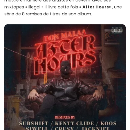
mettre en lumière des artistes en devenir avec ses
mixtapes « Illegal ». Il livre cette fois «
After Hours
« , une
série de 8 remixes de titres de son album.