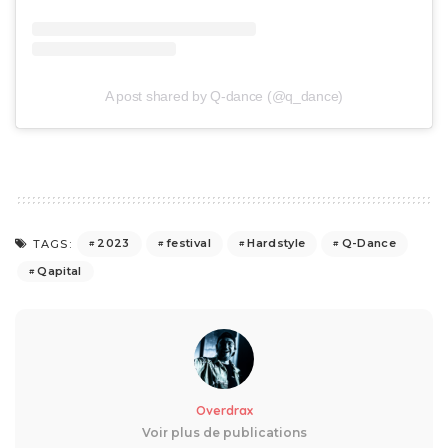
A post shared by Q-dance (@q_dance)
2023
festival
Hardstyle
Q-Dance
TAGS:
Qapital
Overdrax
Voir plus de publications