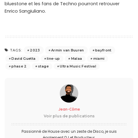
bluestone et les fans de Techno pourront retrouver
Enrico Sangiuliano.
2023
Armin van Buuren
bayfront
TAGS:
David Guetta
line-up
Malaa
miami
phase 2
stage
Ultra Music Festival
Jean-Côme
Voir plus de publications
Passionné de House avec un zeste de Disco, je suis
également DJ et Producteur.