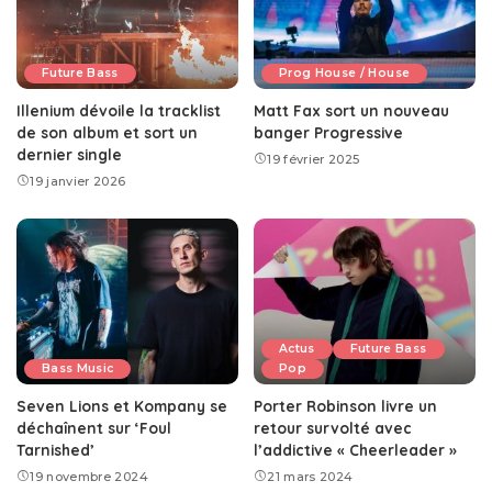
Future Bass
Prog House / House
Illenium dévoile la tracklist
Matt Fax sort un nouveau
de son album et sort un
banger Progressive
dernier single
19 février 2025
19 janvier 2026
Actus
Future Bass
Bass Music
Pop
Seven Lions et Kompany se
Porter Robinson livre un
déchaînent sur ‘Foul
retour survolté avec
Tarnished’
l’addictive « Cheerleader »
19 novembre 2024
21 mars 2024