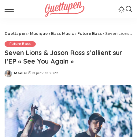
Guettapen
›
Musique
›
Bass Music
›
Future Bass
›
Seven Lions & Jason Ross s’allient sur l’EP « See You Again »
Future Bass
Seven Lions & Jason Ross s’allient sur
l’EP « See You Again »
Maele
10 janvier 2022
Posted
by