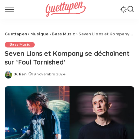
Guettapen
›
Musique
›
Bass Music
›
Seven Lions et Kompany se déchaînent sur ‘Foul Tarnished’
Bass Music
Seven Lions et Kompany se déchaînent
sur ‘Foul Tarnished’
Julien
19 novembre 2024
Posted
by