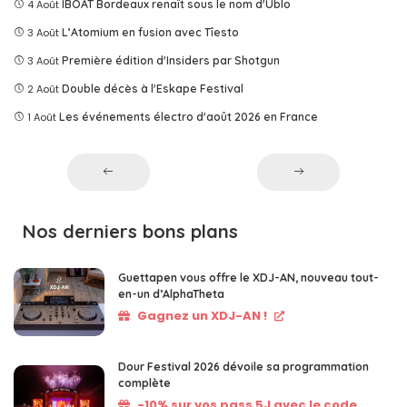
4 Août
IBOAT Bordeaux renaît sous le nom d'Ublo
3 Août
L’Atomium en fusion avec Tîesto
3 Août
Première édition d'Insiders par Shotgun
2 Août
Double décès à l'Eskape Festival
1 Août
Les événements électro d'août 2026 en France
Nos derniers bons plans
Guettapen vous offre le XDJ-AN, nouveau tout-
en-un d’AlphaTheta
Gagnez un XDJ-AN !
Dour Festival 2026 dévoile sa programmation
complète
-10% sur vos pass 5J avec le code