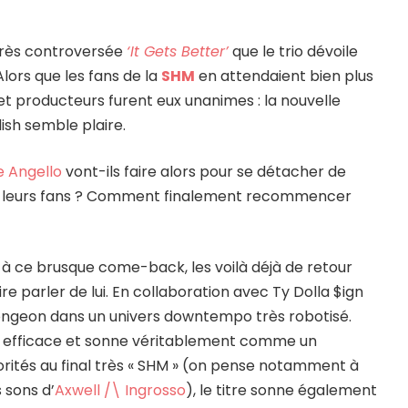
 très controversée
‘It Gets Better’
que le trio dévoile
 Alors que les fans de la
SHM
en attendaient bien plus
 et producteurs furent eux unanimes : la nouvelle
ish semble plaire.
e Angello
vont-ils faire alors pour se détacher de
de leurs fans ? Comment finalement recommencer
 à ce brusque come-back, les voilà déjà de retour
ire parler de lui. En collaboration avec Ty Dolla $ign
longeon dans un univers downtempo très robotisé.
ra efficace et sonne véritablement comme un
rités au final très « SHM » (on pense notamment à
 sons d’
Axwell /\ Ingrosso
), le titre sonne également