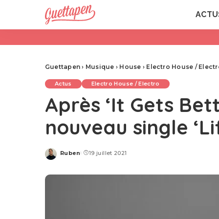
ACTU
Guettapen
›
Musique
›
House
›
Electro House / Elect
Actus
Electro House / Electro
Après ‘It Gets Bet
nouveau single ‘Li
Ruben
19 juillet 2021
Posted
by