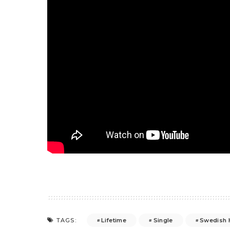
Lifetime
Single
Swedish 
TAGS: