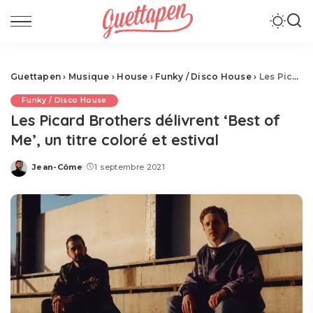
Guettapen
›
Musique
›
House
›
Funky / Disco House
›
Les Picard Brothers délivrent ‘Best of Me’, un titre coloré et estival
Funky / Disco House
Les Picard Brothers délivrent ‘Best of
Me’, un titre coloré et estival
Jean-Côme
1 septembre 2021
Posted
by