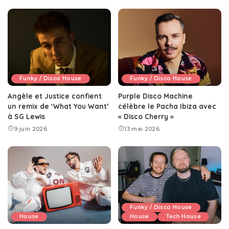
Funky / Disco House
Funky / Disco House
Angèle et Justice confient
Purple Disco Machine
un remix de ‘What You Want’
célèbre le Pacha Ibiza avec
à SG Lewis
« Disco Cherry »
9 juin 2026
13 mai 2026
Funky / Disco House
House
House
Tech House