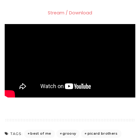
Stream / Download
best of me
groovy
picard brothers
TAGS: