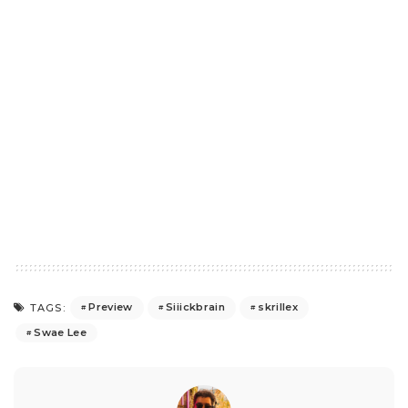
Preview
Siiickbrain
skrillex
TAGS:
Swae Lee