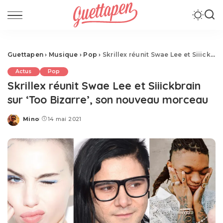
Guettapen
›
Musique
›
Pop
›
Skrillex réunit Swae Lee et Siiickbrain sur ‘Too Bizarre’, son nouveau morceau
Actus
Pop
Skrillex réunit Swae Lee et Siiickbrain
sur ‘Too Bizarre’, son nouveau morceau
Mino
14 mai 2021
Posted
by