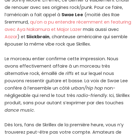
de Sonny Moore. En effet, ce dernier a visiblement choisi
de renouer avec ses origines rock/punk. Pour ce faire,
l’américain a fait appel à
Swae Lee
(moitié des Rae
Sremmurd,
qu’on a pu entendre récemment en featuring
avec Aya Nakamura et Major Lazer
mais aussi avec
Aazar
) et
Siickbrain
, chanteuse américaine qui semble
épouser la même vibe rock que Skrillex.
Le morceau entier confirme cette impression. Nous
avons effectivement affaire à un morceau très
alternative rock, émaillé de
riffs
et sur lequel nous
pouvons ressentir guitare et basse. La voix de Swae Lee
confère à l’ensemble un côté
urban/hip hop
non-
négligeable qui rend le tout très
radio-friendly
. Ici, Skrillex
produit, sans pour autant s’exprimer par des touches
dance music
.
Dès lors, fans de Skrillex de la première heure, vous n’y
trouverez peut-être pas votre compte. Amateurs de