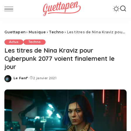
Guettapen
›
Musique
›
Techno
›
Les titres de Nina Kraviz pour Cyberpunk 2077 voient finalement le jour
Actus
Techno
Les titres de Nina Kraviz pour
Cyberpunk 2077 voient finalement le
jour
Le Fanf'
2 janvier 2021
Posted
by